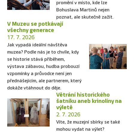
promění v místo, kde lze
Bohuslava Martinů nejen
poznat, ale skutečně zažít.
V Muzeu se potkávají
všechny generace
17. 7. 2026
Jak vypadá ideální návštěva
muzea? Podle nás je to chvíle, kdy
se historie stává příběhem,
výstava zábavou, hudba probouzí
vzpomínky a průvodce není jen
přednášejícím, ale partnerem, který
dokáže vtáhnout do děje.
Větrání historického
šatníku aneb krinolíny na
výletě
2. 7. 2026
Víte, že muzejní sbírky se také
mohou vydat na výlet?