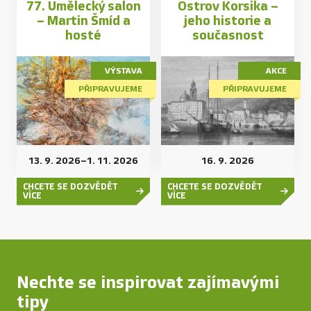
77. Umělecký salon
Ostrov Korsika –
– Martin Šmíd a
jeho historie a
hosté
současnost
VÝSTAVA
AKCE
PŘIPRAVUJEME
PŘIPRAVUJEME
13. 9. 2026
–
1. 11. 2026
16. 9. 2026
CHCETE SE DOZVĚDĚT
CHCETE SE DOZVĚDĚT
VÍCE
VÍCE
Nechte se inspirovat zajímavými
tipy