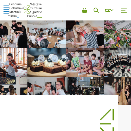
CZ
Zobrazit
vyhledávání
SPECIÁLNÍ PROHLÍDKY
PROBÍHÁ
Návštěva u hrabat z