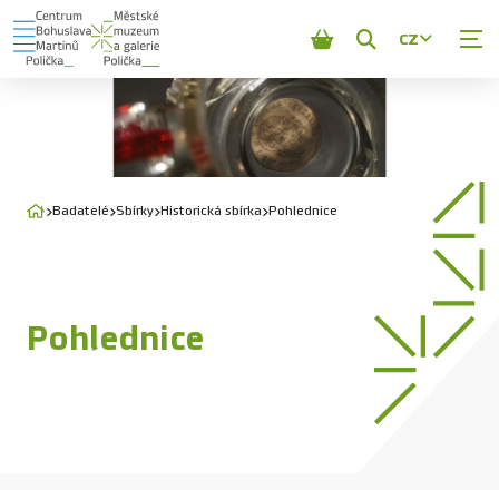
CZ
Zobrazit
vyhledávání
Badatelé
Sbírky
Historická sbírka
Pohlednice
Pohlednice