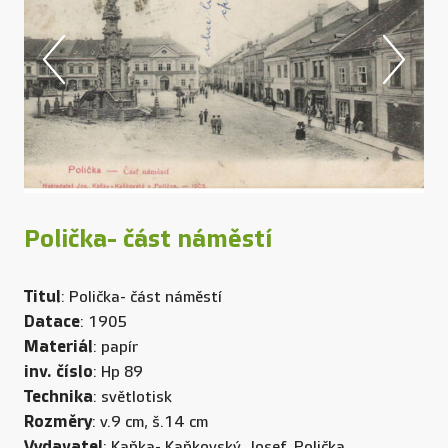
Polička- část náměstí
Titul
: Polička- část náměstí
Datace
: 1905
Materiál
: papír
inv. číslo
: Hp 89
Technika
: světlotisk
Rozměry
: v.9 cm, š.14 cm
Vydavatel
: Kaňka- Kaňkovský, Josef, Polička