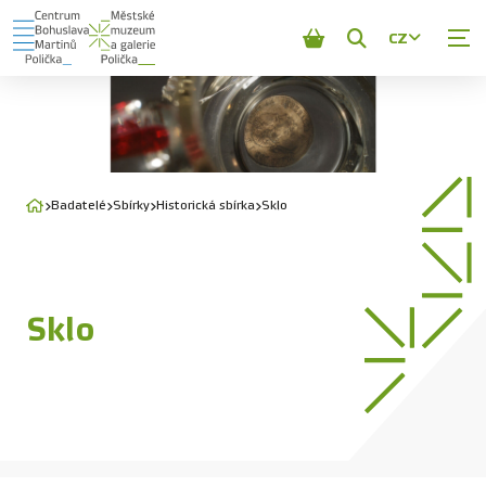
CZ
Zobrazit
vyhledávání
Badatelé
Sbírky
Historická sbírka
Sklo
Sklo