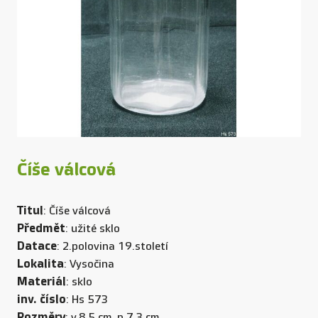
Číše válcová
Titul
: Číše válcová
Předmět
: užité sklo
Datace
: 2.polovina 19.století
Lokalita
: Vysočina
Materiál
: sklo
inv. číslo
: Hs 573
Rozměry
: v.8,5 cm, p.7,3 cm