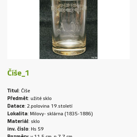
Číše_1
Titul
: Číše
Předmět
: užité sklo
Datace
: 2.polovina 19.století
Lokalita
: Milovy- sklárna (1835-1886)
Materiál
: sklo
inv. číslo
: Hs 59
Rozměry
: v.11,5 cm, p.7,7 cm