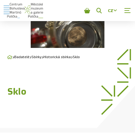
CZ
Zobrazit
vyhledávání
Badatelé
Sbírky
Historická sbírka
Sklo
Sklo