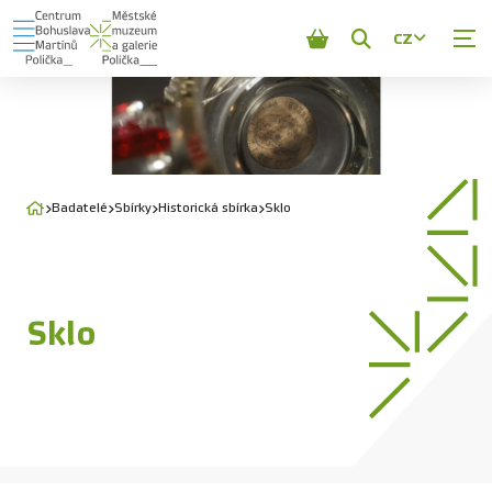
CZ
Zobrazit
vyhledávání
Badatelé
Sbírky
Historická sbírka
Sklo
Sklo