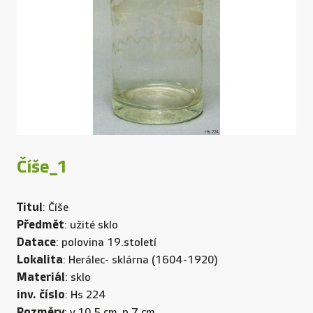
Číše_1
Titul
: Číše
Předmět
: užité sklo
Datace
: polovina 19.století
Lokalita
: Herálec- sklárna (1604-1920)
Materiál
: sklo
inv. číslo
: Hs 224
Rozměry
: v.10,5 cm, p.7 cm