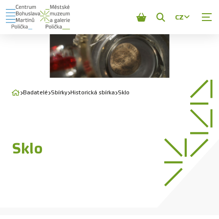
CZ
Zobrazit
vyhledávání
Badatelé
Sbírky
Historická sbírka
Sklo
Sklo