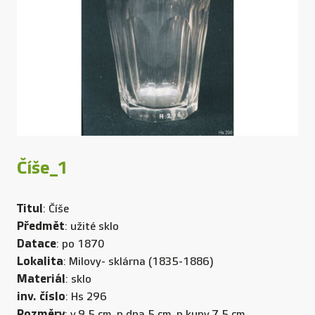
Číše_1
Titul
: Číše
Předmět
: užité sklo
Datace
: po 1870
Lokalita
: Milovy- sklárna (1835-1886)
Materiál
: sklo
inv. číslo
: Hs 296
Rozměry
: v.9,5 cm, p dna.5 cm, p kupy.7,5 cm