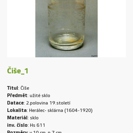
Číše_1
Titul
: Číše
Předmět
: užité sklo
Datace
: 2.polovina 19.století
Lokalita
: Herálec- sklárna (1604-1920)
Materiál
: sklo
inv. číslo
: Hs 611
Rozměry
: v.10 cm, p.7 cm