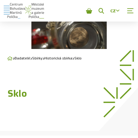
CZ
Zobrazit
vyhledávání
Badatelé
Sbírky
Historická sbírka
Sklo
Sklo