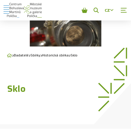
CZ
Zobrazit
vyhledávání
Badatelé
Sbírky
Historická sbírka
Sklo
Sklo