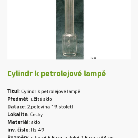
Cylindr k petrolejové lampě
Titul
: Cylindr k petrolejové lampě
Předmět
: užité sklo
Datace
: 2.polovina 19.století
Lokalita
: Čechy
Materiál
: sklo
inv. číslo
: Hs 49
Rozměry
: p horní.5,5 cm, p dolní.7,5 cm, v.33 cm