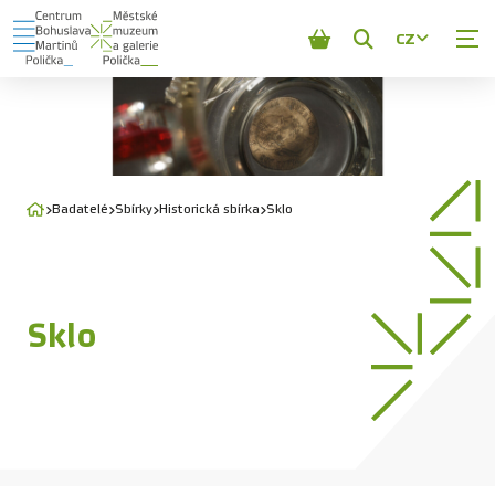
CZ
Zobrazit
vyhledávání
Badatelé
Sbírky
Historická sbírka
Sklo
Sklo