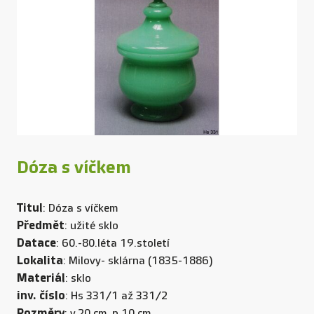
Dóza s víčkem
Titul
: Dóza s víčkem
Předmět
: užité sklo
Datace
: 60.-80.léta 19.století
Lokalita
: Milovy- sklárna (1835-1886)
Materiál
: sklo
inv. číslo
: Hs 331/1 až 331/2
Rozměry
: v.20 cm, p.10 cm