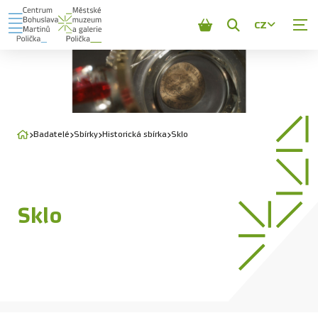
CZ
Zobrazit
vyhledávání
Badatelé
Sbírky
Historická sbírka
Sklo
Sklo