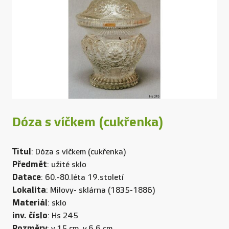
Dóza s víčkem (cukřenka)
Titul
: Dóza s víčkem (cukřenka)
Předmět
: užité sklo
Datace
: 60.-80.léta 19.století
Lokalita
: Milovy- sklárna (1835-1886)
Materiál
: sklo
inv. číslo
: Hs 245
Rozměry
: v.15 cm, v.6,6 cm