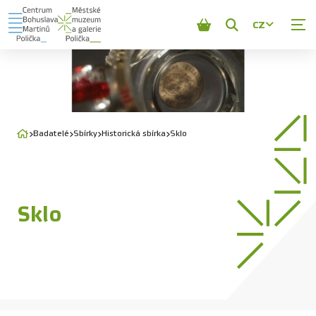
CZ
Zobrazit
vyhledávání
Badatelé
Sbírky
Historická sbírka
Sklo
Sklo