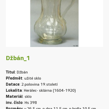
Džbán_1
Titul
: Džbán
Předmět
: užité sklo
Datace
: 2.polovina 19.století
Lokalita
: Herálec- sklárna (1604-1920)
Materiál
: sklo
inv. číslo
: Hs 398
Rozměry
: v.26,5 cm, p dna.11,5 cm, p hrdla.10,5 cm