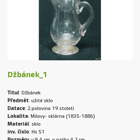
Džbánek_1
Titul
: Džbánek
Předmět
: užité sklo
Datace
: 2.polovina 19.století
Lokalita
: Milovy- sklárna (1835-1886)
Materiál
: sklo
inv. číslo
: Hs 51
Rozměry
: v.9,4 cm, p patky.4,2 cm