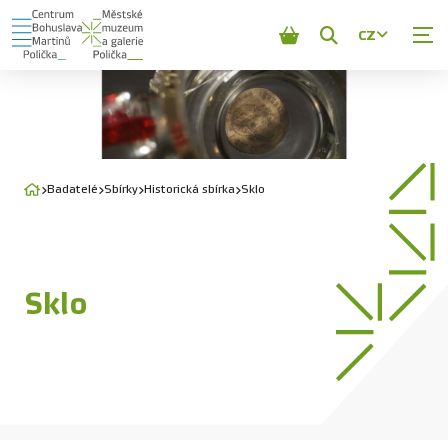
CZ
Zobrazit
vyhledávání
Badatelé
Sbírky
Historická sbírka
Sklo
Sklo