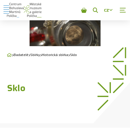
CZ
Zobrazit
vyhledávání
Badatelé
Sbírky
Historická sbírka
Sklo
Sklo