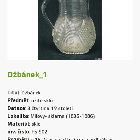
Džbánek_1
Titul
: Džbánek
Předmět
: užité sklo
Datace
: 3.čtvrtina 19.století
Lokalita
: Milovy- sklárna (1835-1886)
Materiál
: sklo
inv. číslo
: Hs 502
Rozměry
: v.15,2 cm, p patky.7 cm, p hrdla.8 cm