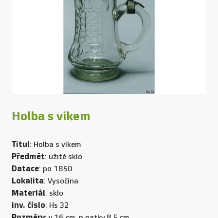
Holba s víkem
Titul
: Holba s víkem
Předmět
: užité sklo
Datace
: po 1850
Lokalita
: Vysočina
Materiál
: sklo
inv. číslo
: Hs 32
Rozměry
: v.16 cm, p patky.8,5 cm