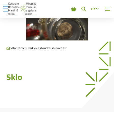
CZ
Zobrazit
vyhledávání
Badatelé
Sbírky
Historická sbírka
Sklo
Sklo