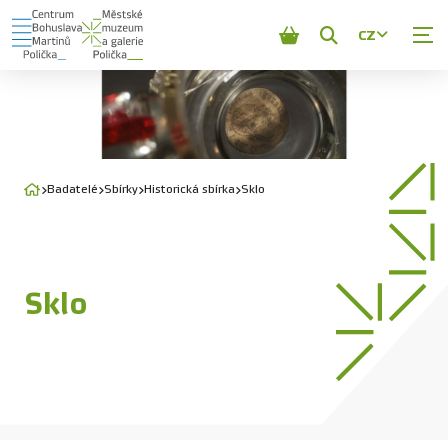
CZ
Zobrazit
vyhledávání
Badatelé
Sbírky
Historická sbírka
Sklo
Sklo