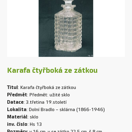
Karafa čtyřboká ze zátkou
Titul
: Karafa čtyřboká ze zátkou
Předmět
: Předmět: užité sklo
Datace
: 3.třetina 19.století
Lokalita
: Dolní Bradlo – sklárna (1866-1946)
Materiál
: sklo
inv. číslo
: Hs 13
Rozměry
: v.16 cm, v se zátko.22,5 cm, š.8 cm