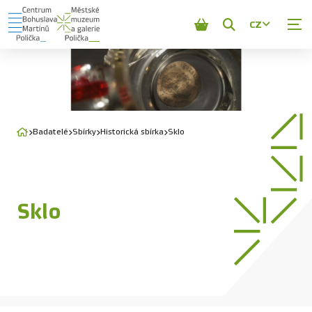
CZ
Zobrazit
vyhledávání
Badatelé
Sbírky
Historická sbírka
Sklo
Sklo