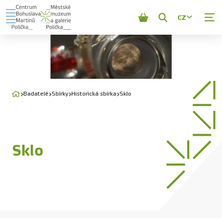
CZ
Zobrazit
vyhledávání
Badatelé
Sbírky
Historická sbírka
Sklo
Sklo