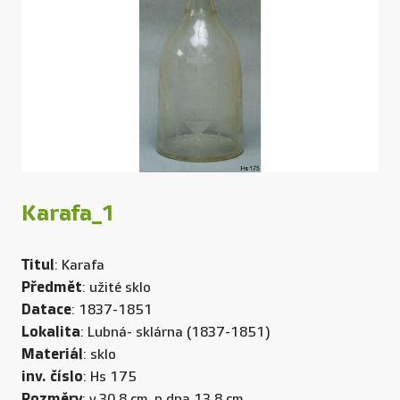
Karafa_1
Titul
: Karafa
Předmět
: užité sklo
Datace
: 1837-1851
Lokalita
: Lubná- sklárna (1837-1851)
Materiál
: sklo
inv. číslo
: Hs 175
Rozměry
: v.30,8 cm, p dna.13,8 cm