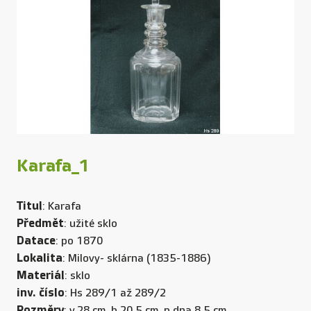
Karafa_1
Titul
: Karafa
Předmět
: užité sklo
Datace
: po 1870
Lokalita
: Milovy- sklárna (1835-1886)
Materiál
: sklo
inv. číslo
: Hs 289/1 až 289/2
Rozměry
: v.28 cm, b.20,5 cm, p dna.8,5 cm