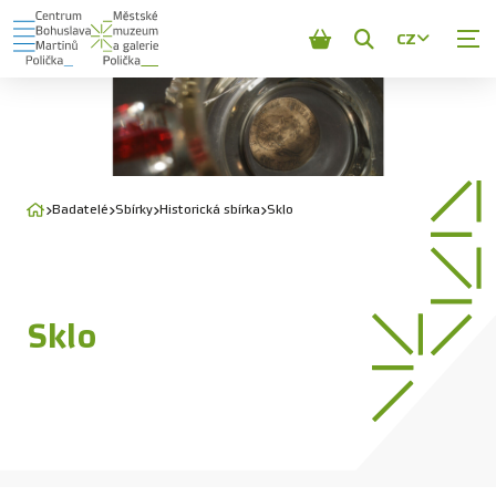
CZ
Zobrazit
vyhledávání
Badatelé
Sbírky
Historická sbírka
Sklo
Sklo