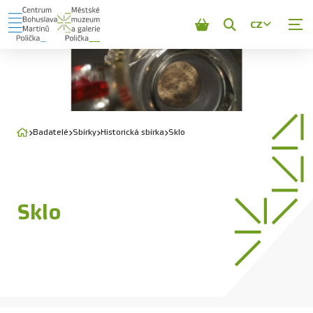
CZ
Zobrazit
vyhledávání
Badatelé
Sbírky
Historická sbírka
Sklo
Sklo