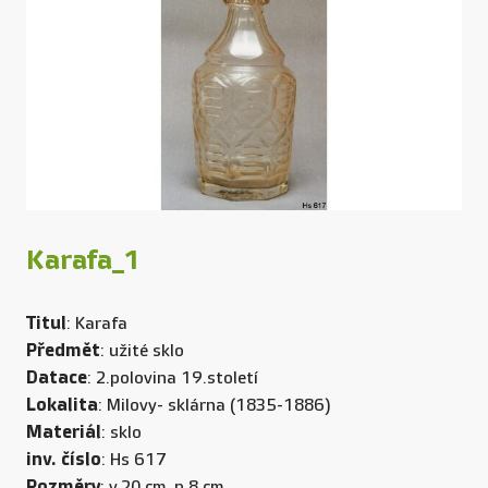
Karafa_1
Titul
: Karafa
Předmět
: užité sklo
Datace
: 2.polovina 19.století
Lokalita
: Milovy- sklárna (1835-1886)
Materiál
: sklo
inv. číslo
: Hs 617
Rozměry
: v.20 cm, p.8 cm