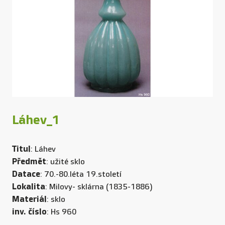
Láhev_1
Titul
: Láhev
Předmět
: užité sklo
Datace
: 70.-80.léta 19.století
Lokalita
: Milovy- sklárna (1835-1886)
Materiál
: sklo
inv. číslo
: Hs 960