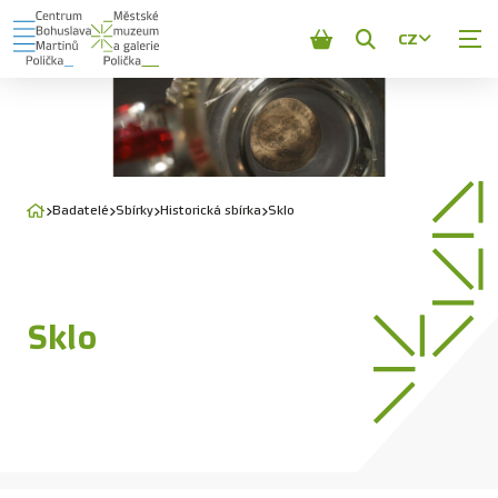
CZ
Zobrazit
vyhledávání
Badatelé
Sbírky
Historická sbírka
Sklo
Sklo