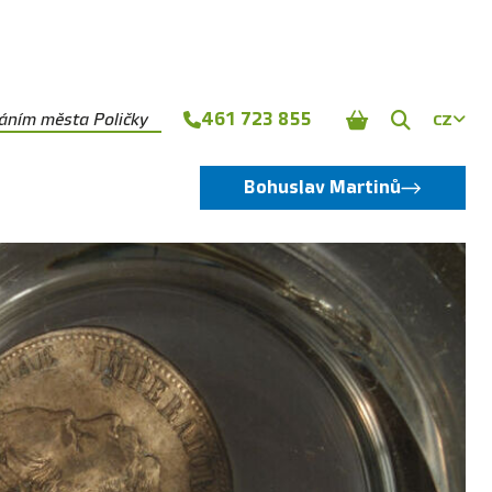
461 723 855
náním města Poličky
CZ
Zobrazit
vyhledává
Bohuslav Martinů