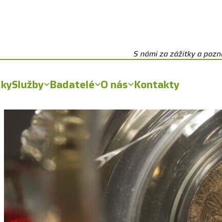
S námi za zážitky a poz
lky
Služby
Badatelé
O nás
Kontakty