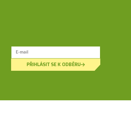
PŘIHLÁSIT SE K ODBĚRU