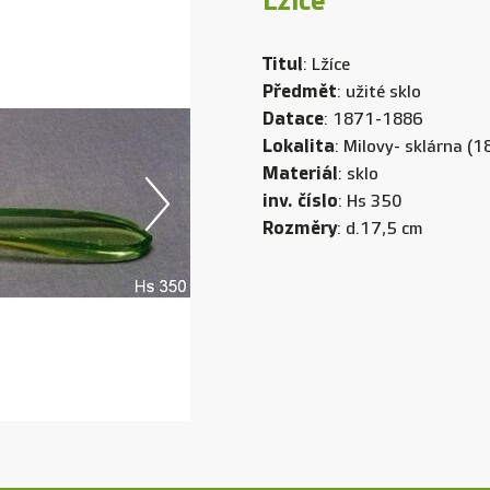
Lžíce
Titul
: Lžíce
Předmět
: užité sklo
Datace
: 1871-1886
Lokalita
: Milovy- sklárna (
Materiál
: sklo
inv. číslo
: Hs 350
Rozměry
: d.17,5 cm