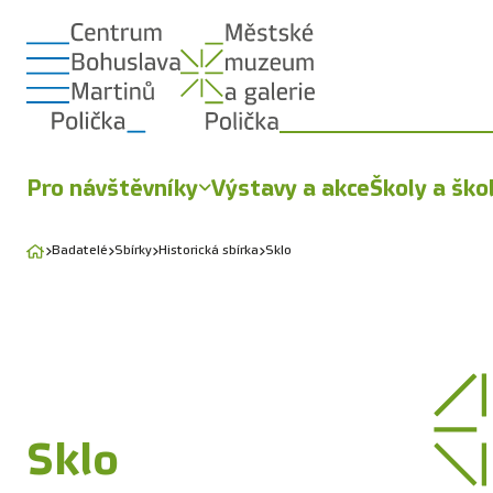
Pro návštěvníky
Výstavy a akce
Školy a ško
Badatelé
Sbírky
Historická sbírka
Sklo
Sklo