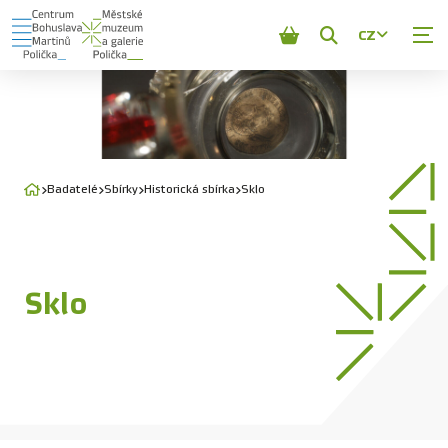
CZ
Zobrazit
vyhledávání
Badatelé
Sbírky
Historická sbírka
Sklo
Sklo