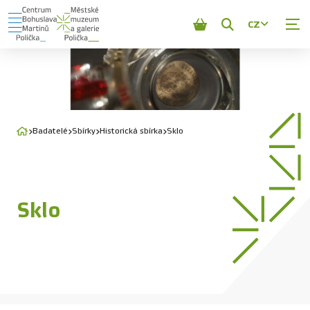
CZ
Zobrazit
vyhledávání
Badatelé
Sbírky
Historická sbírka
Sklo
Sklo