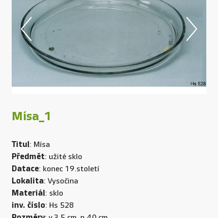
Mísa_1
Titul
: Mísa
Předmět
: užité sklo
Datace
: konec 19.století
Lokalita
: Vysočina
Materiál
: sklo
inv. číslo
: Hs 528
Rozměry
: v.3,5 cm, p.40 cm