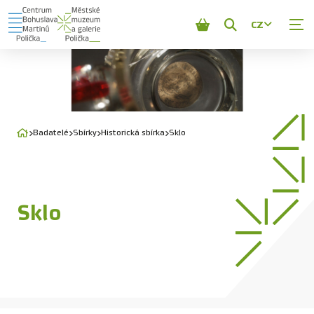
CZ
Zobrazit
vyhledávání
Badatelé
Sbírky
Historická sbírka
Sklo
Sklo