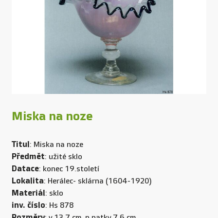
Miska na noze
Titul
: Miska na noze
Předmět
: užité sklo
Datace
: konec 19.století
Lokalita
: Herálec- sklárna (1604-1920)
Materiál
: sklo
inv. číslo
: Hs 878
Rozměry
: v.13,7 cm, p patky.7,6 cm