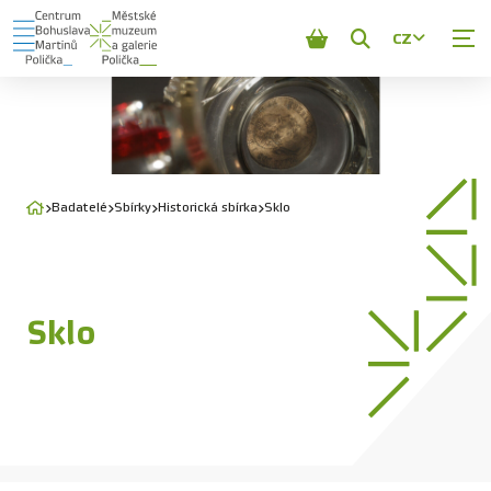
CZ
Zobrazit
vyhledávání
Badatelé
Sbírky
Historická sbírka
Sklo
Sklo