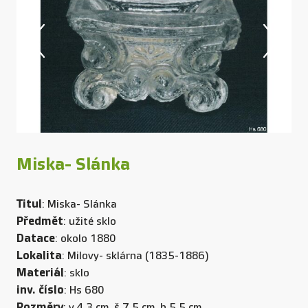
Miska- Slánka
Titul
: Miska- Slánka
Předmět
: užité sklo
Datace
: okolo 1880
Lokalita
: Milovy- sklárna (1835-1886)
Materiál
: sklo
inv. číslo
: Hs 680
Rozměry
: v.4,3 cm, š.7,5 cm, h.5,5 cm