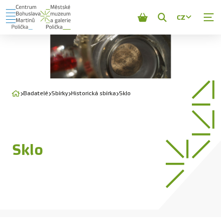
CZ
Zobrazit
vyhledávání
Badatelé
Sbírky
Historická sbírka
Sklo
Sklo