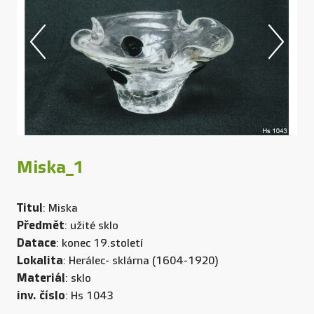
Miska_1
Titul
: Miska
Předmět
: užité sklo
Datace
: konec 19.století
Lokalita
: Herálec- sklárna (1604-1920)
Materiál
: sklo
inv. číslo
: Hs 1043