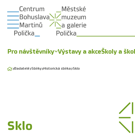
Pro návštěvníky
Výstavy a akce
Školy a ško
Badatelé
Sbírky
Historická sbírka
Sklo
Sklo