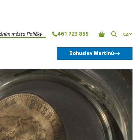
461 723 855
náním města Poličky
CZ
Zobrazit
vyhledává
Bohuslav Martinů