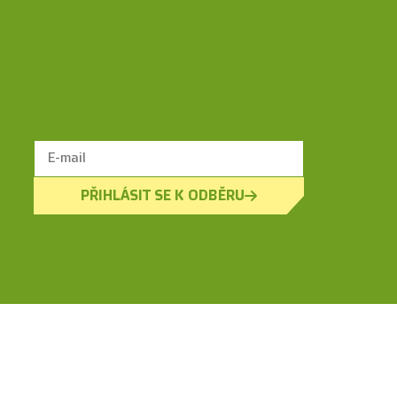
PŘIHLÁSIT SE K ODBĚRU