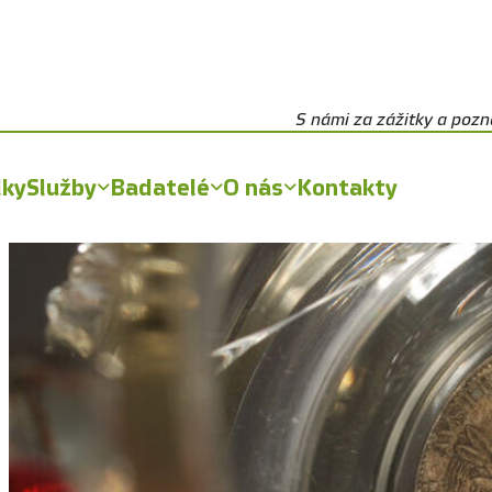
S námi za zážitky a poz
lky
Služby
Badatelé
O nás
Kontakty