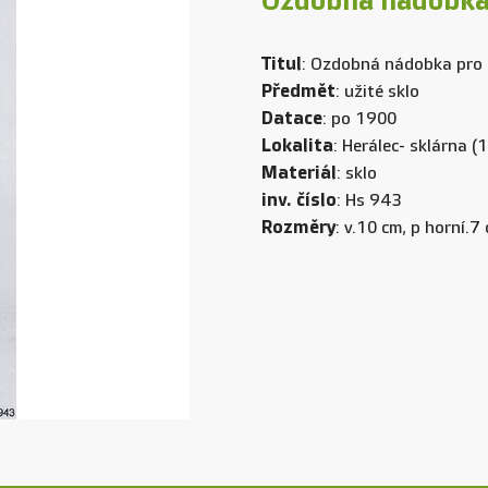
Ozdobná nádobka 
Titul
: Ozdobná nádobka pro k
Předmět
: užité sklo
Datace
: po 1900
Lokalita
: Herálec- sklárna 
Materiál
: sklo
inv. číslo
: Hs 943
Rozměry
: v.10 cm, p horní.7