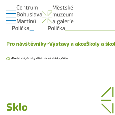
Pro návštěvníky
Výstavy a akce
Školy a ško
Badatelé
Sbírky
Historická sbírka
Sklo
Sklo