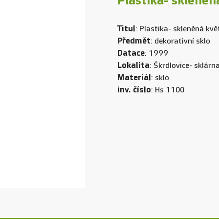
Plastika- skleněn
Titul
: Plastika- skleněná kvě
Předmět
: dekorativní sklo
Datace
: 1999
Lokalita
: Škrdlovice- sklár
Materiál
: sklo
inv. číslo
: Hs 1100