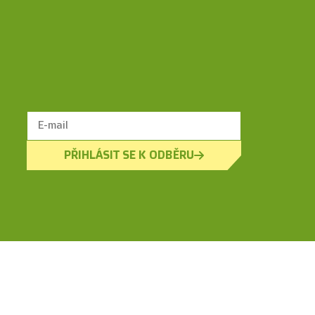
PŘIHLÁSIT SE K ODBĚRU