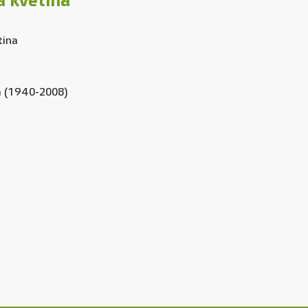
á květina
tina
na (1940-2008)