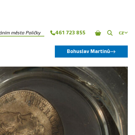
461 723 855
náním města Poličky
CZ
Zobrazit
vyhledává
Bohuslav Martinů