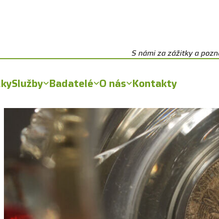
S námi za zážitky a poz
lky
Služby
Badatelé
O nás
Kontakty