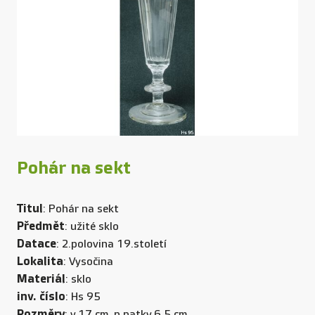
Pohár na sekt
Titul
: Pohár na sekt
Předmět
: užité sklo
Datace
: 2.polovina 19.století
Lokalita
: Vysočina
Materiál
: sklo
inv. číslo
: Hs 95
Rozměry
: v.17 cm, p patky.6,5 cm