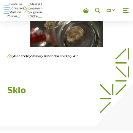
CZ
Zobrazit
vyhledávání
Badatelé
Sbírky
Historická sbírka
Sklo
Sklo