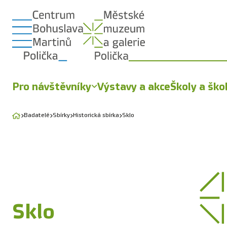
Pro návštěvníky
Výstavy a akce
Školy a ško
Badatelé
Sbírky
Historická sbírka
Sklo
Sklo