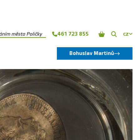
461 723 855
náním města Poličky
CZ
Zobrazit
vyhledává
Bohuslav Martinů