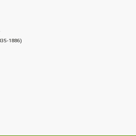
í
1835-1886)