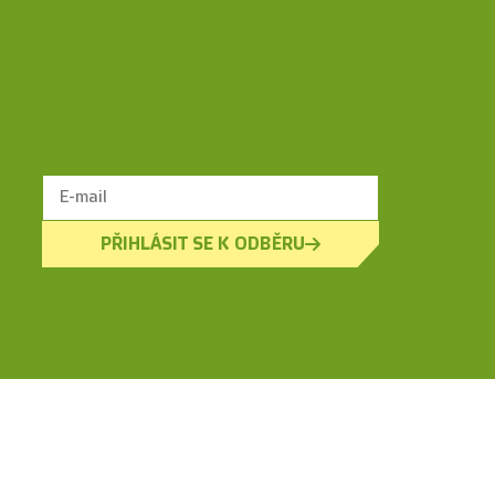
PŘIHLÁSIT SE K ODBĚRU