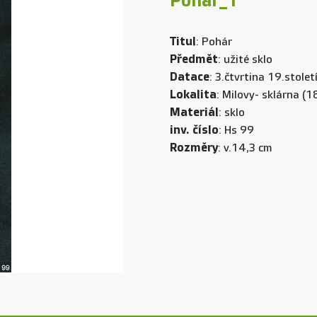
Pohár_1
Titul
: Pohár
Předmět
: užité sklo
Datace
: 3.čtvrtina 19.stolet
Lokalita
: Milovy- sklárna (
Materiál
: sklo
inv. číslo
: Hs 99
Rozměry
: v.14,3 cm