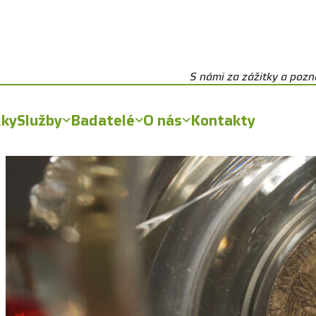
S námi za zážitky a poz
lky
Služby
Badatelé
O nás
Kontakty