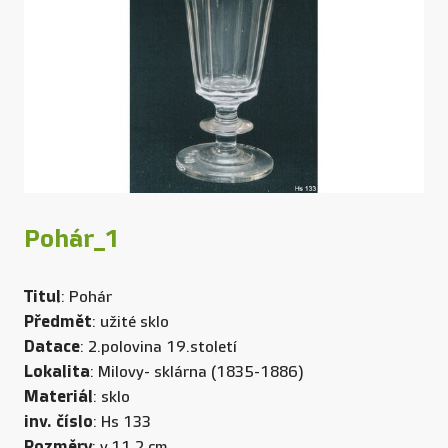
Pohár_1
Titul
: Pohár
Předmět
: užité sklo
Datace
: 2.polovina 19.století
Lokalita
: Milovy- sklárna (1835-1886)
Materiál
: sklo
inv. číslo
: Hs 133
Rozměry
: v.11,2 cm