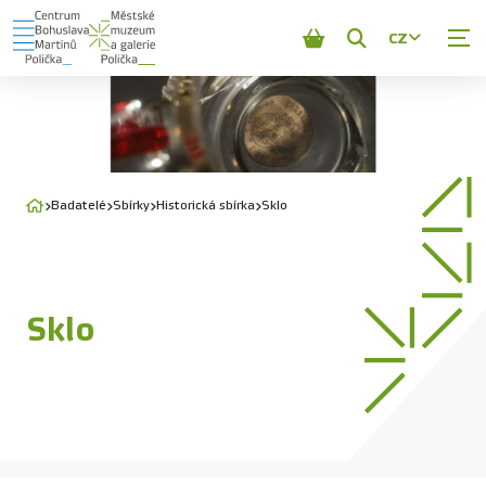
CZ
Zobrazit
vyhledávání
Badatelé
Sbírky
Historická sbírka
Sklo
Sklo