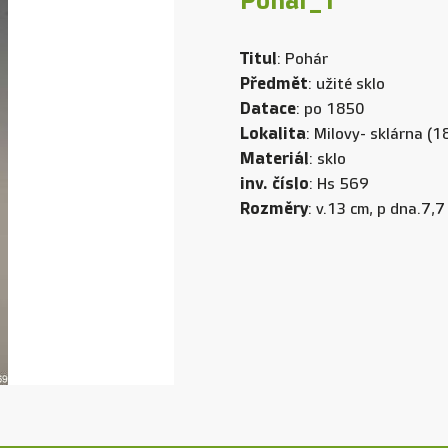
Pohár_1
Titul
: Pohár
Předmět
: užité sklo
Datace
: po 1850
Lokalita
: Milovy- sklárna (
Materiál
: sklo
inv. číslo
: Hs 569
Rozměry
: v.13 cm, p dna.7,7