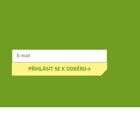
PŘIHLÁSIT SE K ODBĚRU