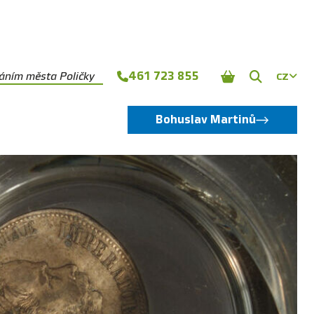
461 723 855
náním města Poličky
CZ
Zobrazit
vyhledává
Bohuslav Martinů