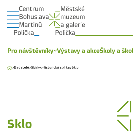
Pro návštěvníky
Výstavy a akce
Školy a ško
Badatelé
Sbírky
Historická sbírka
Sklo
Sklo