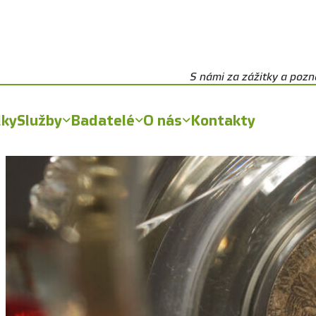
S námi za zážitky a poz
lky
Služby
Badatelé
O nás
Kontakty