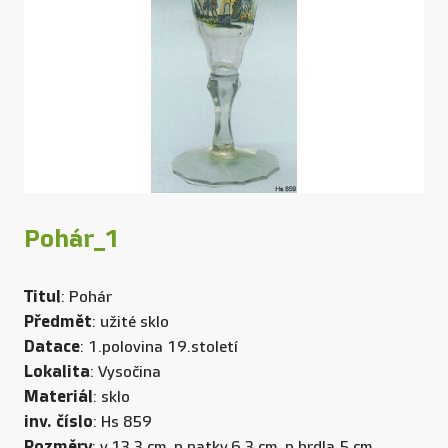
Pohár_1
Titul
: Pohár
Předmět
: užité sklo
Datace
: 1.polovina 19.století
Lokalita
: Vysočina
Materiál
: sklo
inv. číslo
: Hs 859
Rozměry
: v.13,3 cm, p patky.6,3 cm, p hrdla.5 cm