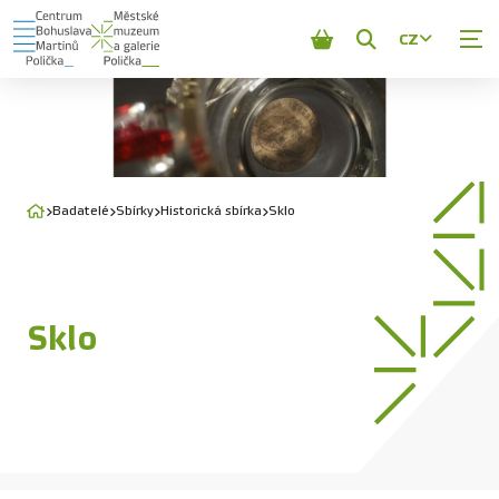
CZ
Zobrazit
vyhledávání
Badatelé
Sbírky
Historická sbírka
Sklo
Sklo