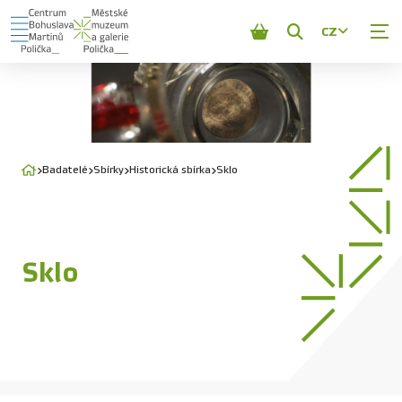
CZ
Zobrazit
vyhledávání
Badatelé
Sbírky
Historická sbírka
Sklo
Sklo