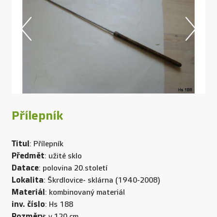
Přílepník
Titul
: Přílepník
Předmět
: užité sklo
Datace
: polovina 20.století
Lokalita
: Škrdlovice- sklárna (1940-2008)
Materiál
: kombinovaný materiál
inv. číslo
: Hs 188
Rozměry
: v.120 cm