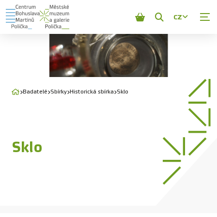
CZ
Zobrazit
vyhledávání
Badatelé
Sbírky
Historická sbírka
Sklo
Sklo