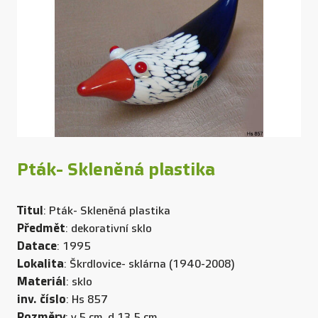
Pták- Skleněná plastika
Titul
: Pták- Skleněná plastika
Předmět
: dekorativní sklo
Datace
: 1995
Lokalita
: Škrdlovice- sklárna (1940-2008)
Materiál
: sklo
inv. číslo
: Hs 857
Rozměry
: v.5 cm, d.13,5 cm