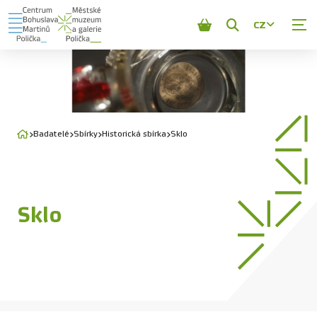
CZ
Zobrazit
vyhledávání
Badatelé
Sbírky
Historická sbírka
Sklo
Sklo