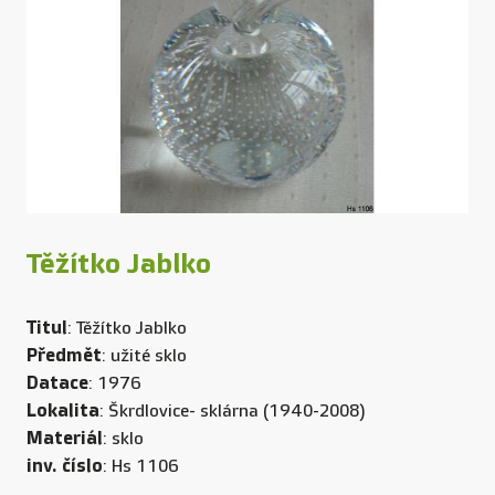
Těžítko Jablko
Titul
: Těžítko Jablko
Předmět
: užité sklo
Datace
: 1976
Lokalita
: Škrdlovice- sklárna (1940-2008)
Materiál
: sklo
inv. číslo
: Hs 1106