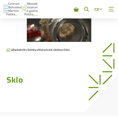
CZ
Zobrazit
vyhledávání
Badatelé
Sbírky
Historická sbírka
Sklo
Sklo