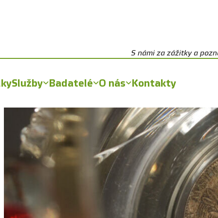
S námi za zážitky a poz
lky
Služby
Badatelé
O nás
Kontakty