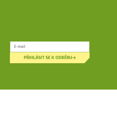
PŘIHLÁSIT SE K ODBĚRU