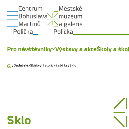
Pro návštěvníky
Výstavy a akce
Školy a ško
Badatelé
Sbírky
Historická sbírka
Sklo
Sklo