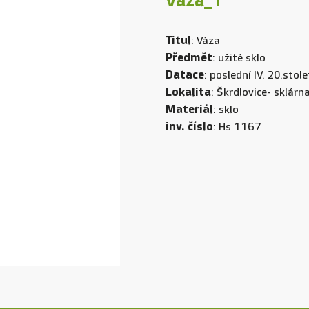
Váza_1
Titul
: Váza
Předmět
: užité sklo
Datace
: poslední IV. 20.stole
Lokalita
: Škrdlovice- sklár
Materiál
: sklo
inv. číslo
: Hs 1167