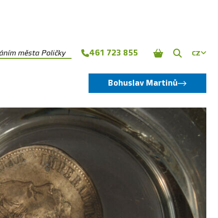
461 723 855
náním města Poličky
CZ
Zobrazit
vyhledává
Bohuslav Martinů