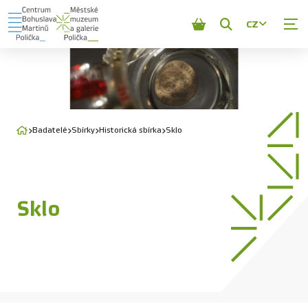
CZ
Zobrazit
vyhledávání
Badatelé
Sbírky
Historická sbírka
Sklo
Sklo