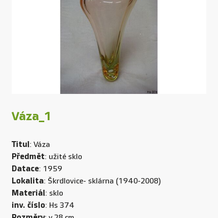
Váza_1
Titul
: Váza
Předmět
: užité sklo
Datace
: 1959
Lokalita
: Škrdlovice- sklárna (1940-2008)
Materiál
: sklo
inv. číslo
: Hs 374
Rozměry
: v.28 cm