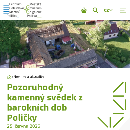
CZ
Zobrazit
vyhledávání
Novinky a aktuality
Pozoruhodný
kamenný svědek z
barokních dob
Poličky
25. června 2026