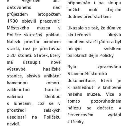
v Hegerově ulici
připomínán i na sloupu
datovaného nad
božích muk stojícím
průjezdem letopočtem
dodnes před statkem.
1930 objevili pracovníci
Městského muzea v
Ukázalo se tak, že dům ve
Poličce skutečný poklad.
skutečnosti ukrývá
Nalezli prostor mnohem
mnohem starší jádro a byl
starší, než je přestavba
němým svědkem
z 20. století. Statek, který
barokních dějin Poličky.
má ustoupit nové
Byla zpracována
výstavbě hasičské
Stavebněhistorická
stanice, skrývá unikátní
dokumentace, která je
kamennou komoru
k nahlédnutí v knihovně
zaklenutou barokní
našeho muzea. Více o
valenou klenbou
tomto pozoruhodném
s lunetami, což se v
nálezu se dočtete v
prostředí selských
červencovém vydání
usedlostí na Poličsku
Jitřenky.
nevidí.