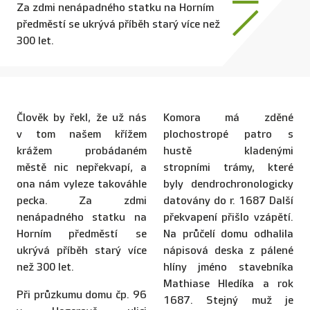
Za zdmi nenápadného statku na Horním
předměstí se ukrývá příběh starý více než
300 let.
Člověk by řekl, že už nás
Komora má zděné
v tom našem křížem
plochostropé patro s
krážem probádaném
hustě kladenými
městě nic nepřekvapí, a
stropními trámy, které
ona nám vyleze takováhle
byly dendrochronologicky
pecka. Za zdmi
datovány do r. 1687 Další
nenápadného statku na
překvapení přišlo vzápětí.
Horním předměstí se
Na průčelí domu odhalila
ukrývá příběh starý více
nápisová deska z pálené
než 300 let.
hlíny jméno stavebníka
Mathiase Hledíka a rok
Při průzkumu domu čp. 96
1687. Stejný muž je