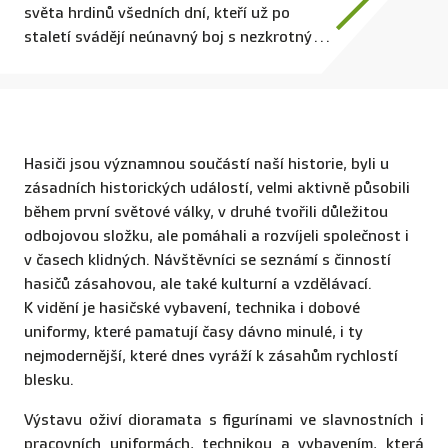
světa hrdinů všedních dní, kteří už po
staletí svádějí neúnavný boj s nezkrotným
živlem! Představí historický vývoj hasičství
od jeho počátků až po současnost. Vypráví
o odvaze, dobrovolnosti a ochotě pomáhat
tam, kde jde často o vteřiny.
Hasiči jsou významnou součástí naší historie, byli u
zásadních historických událostí, velmi aktivně působili
během první světové války, v druhé tvořili důležitou
odbojovou složku, ale pomáhali a rozvíjeli společnost i
v časech klidných. Návštěvníci se seznámí s činností
hasičů zásahovou, ale také kulturní a vzdělávací.
K vidění je hasičské vybavení, technika i dobové
uniformy, které pamatují časy dávno minulé, i ty
nejmodernější, které dnes vyráží k zásahům rychlostí
blesku.
Výstavu oživí dioramata s figurínami ve slavnostních i
pracovních uniformách, technikou a vybavením, která