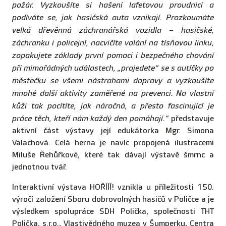
požár. Vyzkoušíte si hašení lafetovou proudnicí a
podíváte se, jak hasičská auta vznikají. Prozkoumáte
velká dřevěnná záchranářská vozidla – hasičské,
záchranku i policejní, nacvičíte volání na tísňovou linku,
zopakujete základy první pomoci i bezpečného chování
při mimořádných událostech, „projedete“ se s autíčky po
městečku se všemi nástrahami dopravy a vyzkoušíte
mnohé další aktivity zaměřené na prevenci. Na vlastní
kůži tak pocítíte, jak náročná, a přesto fascinující je
práce těch, kteří nám každý den pomáhají.“
představuje
aktivní část výstavy její edukátorka Mgr. Simona
Valachová. Celá herna je navíc propojená ilustracemi
Miluše Řehůřkové, které tak dávají výstavě šmrnc a
jednotnou tvář.
Interaktivní výstava HOŘÍÍÍ! vznikla u příležitosti 150.
výročí založení Sboru dobrovolných hasičů v Poličce a je
výsledkem spolupráce SDH Polička, společnosti THT
Polička, s.r.o., Vlastivědného muzea v Šumperku, Centra