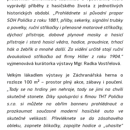
vyprávějí příběhy z hasičského života z jednotlivých
historických období.
„Prohlédnete si původní prapor
SDH Polička z roku 1881, přilby, sekerky, signální trubky
a povelky, ruční stříkačky i přenosné motorové stříkačky,
dýchací přístroje, dobové plynové masky a hasicí
přístroje i stará hasicí vědra, hadice, proudnice, trhací
hák a žebřík a mnohé další. Za vidění určitě stojí ruční
dvoukolová stříkačka od firmy Hiller z roku 1904.“
vyjmenovává kurátorka výstavy Mgr. Radka Vostřelová.
Velkým lákadlem výstavy je Záchranářská herna o
rozloze 100 m² – prostor plný akce, zábavy i poučení.
„Tady se na hrdiny jen nehraje, tady se jimi na chvíli
skutečně stanete. Díky spolupráci s fimou THT Polička
s.r.o. si můžete na obřím banneru prohlédnout a
prozkoumat současné moderní hasičské auto ve
skutečné velikosti. Převléknete se do zásahového
obleku, zapnete blikačky, zapojíte hadice a „uhasíte“