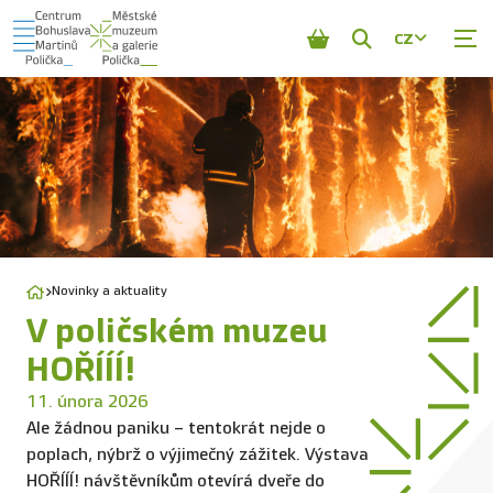
CZ
Zobrazit
vyhledávání
Novinky a aktuality
V poličském muzeu
HOŘÍÍÍ!
11. února 2026
Ale žádnou paniku – tentokrát nejde o
poplach, nýbrž o výjimečný zážitek. Výstava
HOŘÍÍÍ! návštěvníkům otevírá dveře do