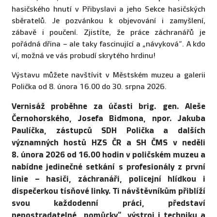
hasičského hnutí v Přibyslavi a jeho Sekce hasičských
sběratelů. Je pozvánkou k objevování i zamyšlení,
zábavě i poučení. Zjistíte, že práce záchranářů je
pořádná dřina – ale taky fascinující a „návyková“. A kdo
ví, možná ve vás probudí skrytého hrdinu!
Výstavu můžete navštívit v Městském muzeu a galerii
Polička od 8. února 16.00 do 30. srpna 2026.
Vernisáž proběhne za účasti brig. gen. Aleše
Černohorského, Josefa Bidmona, npor. Jakuba
Paulíčka, zástupců SDH Polička a dalších
významných hostů HZS ČR a SH ČMS v neděli
8. února 2026 od 16.00 hodin v poličském muzeu a
nabídne jedinečné setkání s profesionály z první
linie – hasiči, záchranáři, policejní hlídkou i
dispečerkou tísňové linky. Ti návštěvníkům přiblíží
svou každodenní práci, představí
nepostradatelné „pomůcky“, výstroj i techniku a