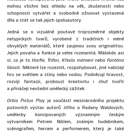
mohou všichni bez ohledu na věk, zkušenosti nebo
schopnosti vytvářet a svobodně oživovat vystavená
díla a stát se tak jejich spoluautory.
Jedná se o vizuálně poutavé trojrozměrné objekty
netypických tvarů, vyrobené z tradičních i méně
obvyklých materiálů, které zaujmou svou originalitou.
Jejich povaha a funkce je velmi rozmanitá. Málokdo asi
ví, co je to
Harfie, Trifon, Křeslo mámení
nebo
Fontána
libosti
. Některé lze rozeznít, rozpohybovat, jiné nabízejí
hru se světlem a stíny nebo vodou. Podněcují hravost,
rozvíjí fantazii, probouzí kreativitu i chuť tvořit
a přinášejí nevšední umělecký zážitek.
Orbis Pictus Play
je součástí mezinárodního projektu
putovních výstav autorů Jiřího a Radany Waldových,
umělecky koncipovaných významným českým
výtvarníkem Petrem Niklem, známým hudebníkem,
scénografem, hercem a performerem, který je také