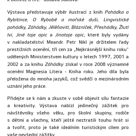
Výstava představuje výběr ilustrací z knih
Pohádka o
Rybitince, O Rybabě a mořské duši, Lingvistické
pohádky, Záhádky, Jělěňovití, Blázníček, Přeshádky, Žlutí
lvi, Jiné taje opic
a
Jinotaje opic
, které byly vydány
v nakladatelství Meandr. Petr Nikl je držitelem řady
prestižních ocenění, tří cen za „Nejkrásnější knihu roku“
udělených Ministerstvem kultury v letech 1997, 2001 a
2002 a za knihu
Záhádky
získal v roce 2008 významné
ocenění Magnesia Litera - Kniha roku. Jeho díla byla
přeložena do mnoha jazyků, což svědčí o mezinárodním
uznání jeho práce.
Přidejte se k nám a zkuste v sobě objevit sílu fantazie
a kreativity. Výstava nabízí jedinečný zážitek pro
návštěvníky všeho věku, pro školní skupiny, rodiče
s dětmi a všechny, kteří ještě neztratili touhu hrát si
a tvořit, proto je také ideálním turistickým cílem pro
vaše nevšední zážitky.