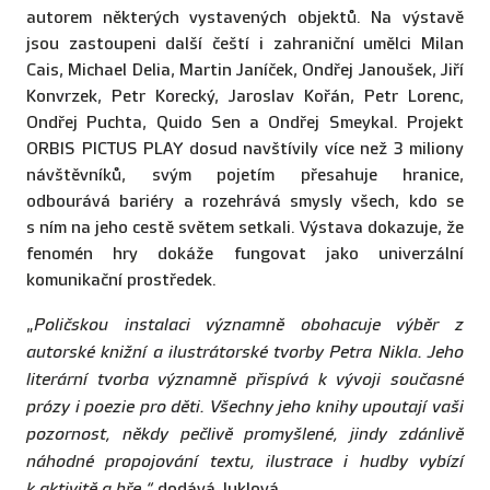
autorem některých vystavených objektů. Na výstavě
jsou zastoupeni další čeští i zahraniční umělci Milan
Cais, Michael Delia, Martin Janíček, Ondřej Janoušek, Jiří
Konvrzek, Petr Korecký, Jaroslav Kořán, Petr Lorenc,
Ondřej Puchta, Quido Sen a Ondřej Smeykal. Projekt
ORBIS PICTUS PLAY dosud navštívily více než 3 miliony
návštěvníků, svým pojetím přesahuje hranice,
odbourává bariéry a rozehrává smysly všech, kdo se
s ním na jeho cestě světem setkali. Výstava dokazuje, že
fenomén hry dokáže fungovat jako univerzální
komunikační prostředek.
„
Poličskou instalaci významně obohacuje výběr z
autorské knižní a ilustrátorské tvorby Petra Nikla. Jeho
literární tvorba významně přispívá k vývoji současné
prózy i poezie pro děti. Všechny jeho knihy upoutají vaši
pozornost, někdy pečlivě promyšlené, jindy zdánlivě
náhodné propojování textu, ilustrace i hudby vybízí
k aktivitě a hře.“
dodává Juklová.