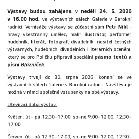
Výstavy budou zahájena v neděli
24. 5. 2026
v 16.00 hod.
ve výstavních sálech Galerie v Barokní
Petr Nikl
radnici. Vernisáže výstavy se zúčastní sám
-
hravý všestranný umělec, malíř, ilustrátor, performer,
hudebník, literát, fotograf, divadelník, nositel četných
výtvarných, hudebních, divadelních i literárních ocenění,
pásmo textů a
který se pro Poličku připravil speciální
písní
Blázníček
.
Výstavy trvají do 30. srpna 2026, konaní se ve
výstavních sálech Galerie v Barokní radnici. Návštěva je
možná v rámci společné vstupenky na obě výstavy.
Otevírací doba výstav:
Květen: út– pá 12:30–17:00, so–ne 9:00–12:00, 12:30–
17:00
Červen: út– pá 12:30–17:00, so–ne 9:00–12:00, 12:30–