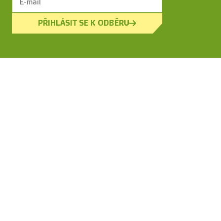
PŘIHLÁSIT SE K ODBĚRU