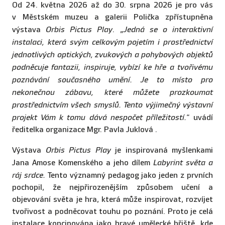
Od 24. května 2026 až do 30. srpna 2026 je pro vás
v Městském muzeu a galerii Polička zpřístupněna
výstava
Orbis Pictus Play
. „
Jedná se o interaktivní
instalaci, která svým celkovým pojetím i prostřednictví
jednotlivých optických, zvukových a pohybových objektů
podněcuje fantazii, inspiruje, vybízí ke hře a tvořivému
poznávání současného umění. Je to místo pro
nekonečnou zábavu, které můžete prozkoumat
prostřednictvím všech smyslů. Tento výjimečný výstavní
projekt Vám k tomu dává nespočet příležitostí.
“ uvádí
ředitelka organizace Mgr. Pavla Juklová .
Výstava
Orbis Pictus Play
je inspirovaná myšlenkami
Jana Amose Komenského a jeho dílem
Labyrint světa a
ráj srdce.
Tento významný pedagog jako jeden z prvních
pochopil, že nejpřirozenějším způsobem učení a
objevování světa je hra, která může inspirovat, rozvíjet
tvořivost a podněcovat touhu po poznání. Proto je celá
instalace koncipována jako hravé umělecké hřiště, kde