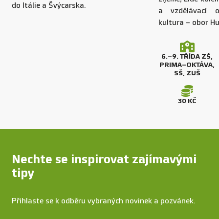
do Itálie a Švýcarska.
a vzdělávací 
kultura – obor H
6.–⁠⁠⁠⁠⁠⁠9. TŘÍDA ZŠ,
PRIMA–⁠⁠⁠⁠⁠⁠OKTÁVA,
SŠ, ZUŠ
30 KČ
Nechte se inspirovat zajímavými
tipy
Přihlaste se k odběru vybraných novinek a pozvánek.