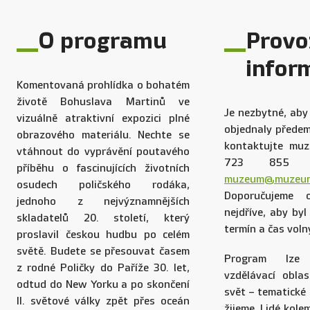
O programu
Provo
infor
Komentovaná prohlídka o bohatém
životě Bohuslava Martinů ve
Je nezbytné, aby
vizuálně atraktivní expozici plné
objednaly předem
obrazového materiálu. Nechte se
kontaktujte mu
vtáhnout do vyprávění poutavého
723 855 n
příběhu o fascinujících životních
muzeum@muzeum.
osudech poličského rodáka,
Doporučujeme 
jednoho z nejvýznamnějších
nejdříve, aby by
skladatelů 20. století, který
termín a čas voln
proslavil českou hudbu po celém
světě. Budete se přesouvat časem
Program lze
z rodné Poličky do Paříže 30. let,
vzdělávací obla
odtud do New Yorku a po skončení
svět – tematické
II. světové války zpět přes oceán
žijeme, Lidé kole