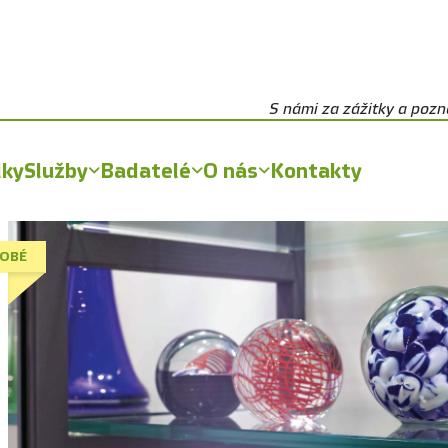
S námi za zážitky a poz
lky
Služby
Badatelé
O nás
Kontakty
OBÉ