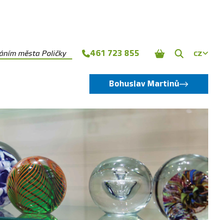
461 723 855
náním města Poličky
CZ
Zobrazit
vyhledává
Bohuslav Martinů