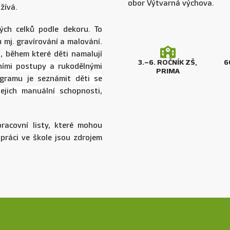
obor Výtvarná výchova.
žívá.
ých celků podle dekoru. To
 mj. gravírování a malování.
, během které děti namalují
3.–⁠⁠⁠⁠⁠⁠6. ROČNÍK ZŠ,
60
ními postupy a
rukodělnými
PRIMA
rogramu je seznámit
děti se
 jejich manuální
schopnosti,
racovní listy, které mohou
práci ve škole jsou zdrojem