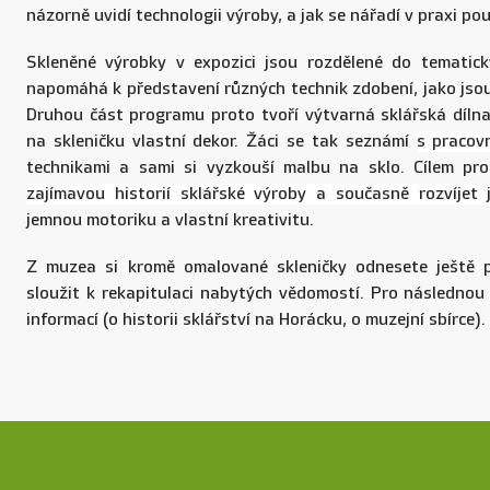
názorně uvidí technologii výroby, a jak se nářadí v praxi pou
Skleněné výrobky v expozici jsou rozdělené do tematick
napomáhá k představení různých technik zdobení, jako jsou
Druhou část programu proto tvoří výtvarná sklářská dílna
na skleničku vlastní dekor. Žáci se tak seznámí
s pracov
technikami a sami si vyzkouší malbu na sklo. Cílem p
zajímavou historií sklářské výroby a současně rozvíjet
jemnou motoriku a vlastní kreativitu.
Z muzea si kromě omalované skleničky odnesete ještě p
sloužit k rekapitulaci nabytých vědomostí. Pro následnou 
informací (o historii sklářství na Horácku, o muzejní sbírce).