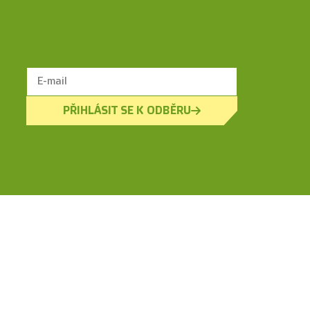
PŘIHLÁSIT SE K ODBĚRU