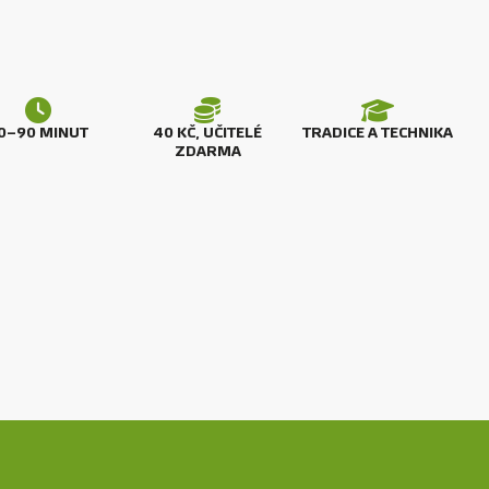
–⁠⁠⁠⁠⁠⁠90 MINUT
40 KČ, UČITELÉ
TRADICE A TECHNIKA
ZDARMA