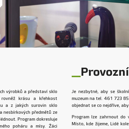
Provozní
ch výrobků a představí sklo
Je nezbytné, aby se školn
e rovněž krásu a křehkost
muzeum na tel. 461 723 85
ku a z jakých surovin sklo
objednat se co nejdříve, ab
 a nesbírkových předmětů ze
Program lze zahrnout do v
hlédnout. Program dokresluje
Místo, kde žijeme, Lidé kol
ěného poháru a mísy. Žáci