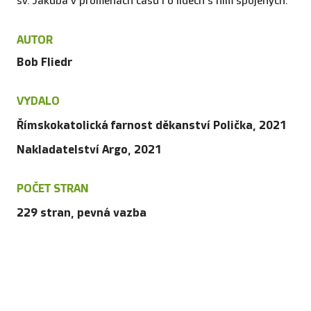
sv. Jakuba v proměnách času i o lidech s ním spojených.
AUTOR
Bob Fliedr
VYDALO
Římskokatolická farnost děkanství Polička, 2021
Nakladatelství Argo, 2021
POČET STRAN
229 stran, pevná vazba