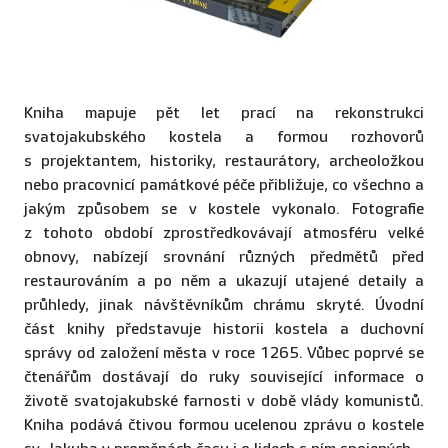
Kniha mapuje pět let prací na rekonstrukci
svatojakubského kostela a formou rozhovorů
s projektantem, historiky, restaurátory, archeoložkou
nebo pracovnicí památkové péče přibližuje, co všechno a
jakým způsobem se v kostele vykonalo. Fotografie
z tohoto období zprostředkovávají atmosféru velké
obnovy, nabízejí srovnání různých předmětů před
restaurováním a po něm a ukazují utajené detaily a
průhledy, jinak návštěvníkům chrámu skryté. Úvodní
část knihy představuje historii kostela a duchovní
správy od založení města v roce 1265. Vůbec poprvé se
čtenářům dostávají do ruky související informace o
životě svatojakubské farnosti v době vlády komunistů.
Kniha podává čtivou formou ucelenou zprávu o kostele