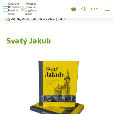
CZ
Zobrazit
vyhledávání
Služby
E-shop
Publikace
Svatý Jakub
Svatý Jakub