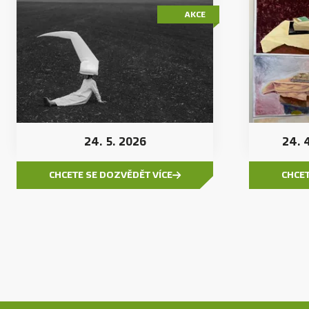
AKCE
24. 5. 2026
24. 
CHCETE SE DOZVĚDĚT VÍCE
CHCET