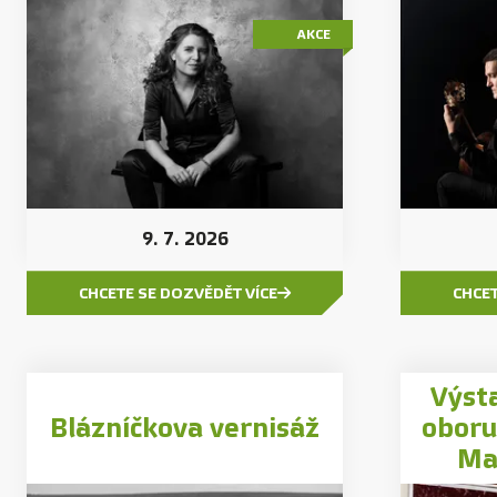
AKCE
9. 7. 2026
CHCETE SE DOZVĚDĚT VÍCE
CHCET
Výst
Blázníčkova vernisáž
oboru
Ma