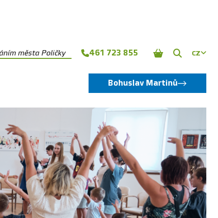
461 723 855
náním města Poličky
CZ
Zobrazit
vyhledává
Bohuslav Martinů