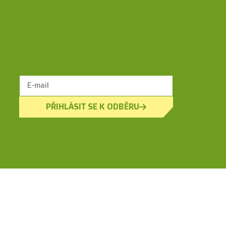
PŘIHLÁSIT SE K ODBĚRU