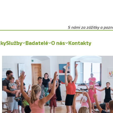
S námi za zážitky a poz
lky
Služby
Badatelé
O nás
Kontakty