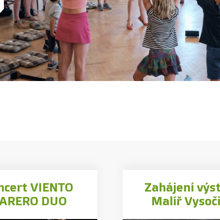
ncert VIENTO
Zahájení výs
ARERO DUO
Malíř Vysoč