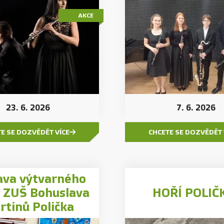
AKCE
23. 6. 2026
7. 6. 2026
E SE DOZVĚDĚT VÍCE
CHCETE SE DOZVĚDĚT 
ava výtvarného
 ZUŠ Bohuslava
HOŘÍ POLIČ
rtinů Polička