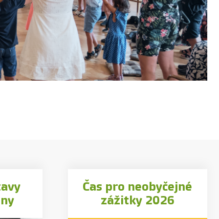
tavy
Čas pro neobyčejné
iny
zážitky 2026