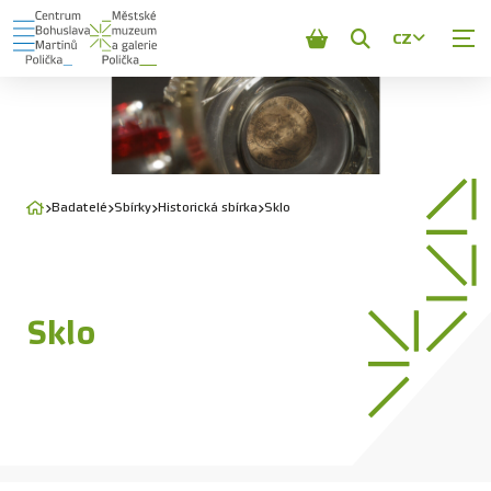
CZ
Zobrazit
vyhledávání
Badatelé
Sbírky
Historická sbírka
Sklo
Sklo