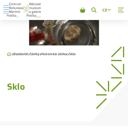
CZ
Zobrazit
vyhledávání
Badatelé
Sbírky
Historická sbírka
Sklo
Sklo