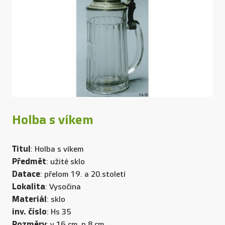
Holba s víkem
Titul
: Holba s víkem
Předmět
: užité sklo
Datace
: přelom 19. a 20.století
Lokalita
: Vysočina
Materiál
: sklo
inv. číslo
: Hs 35
Rozměry
: v.16 cm, p.8 cm