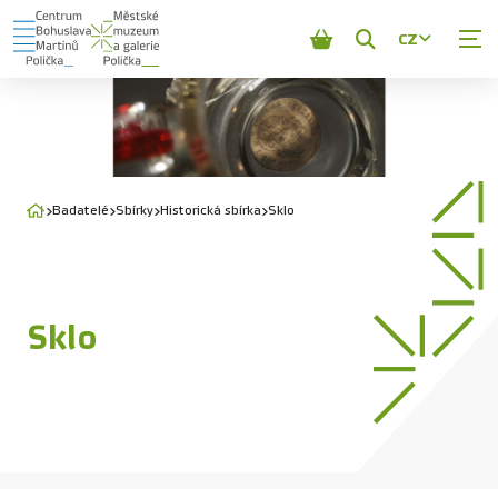
CZ
Zobrazit
vyhledávání
Badatelé
Sbírky
Historická sbírka
Sklo
Sklo