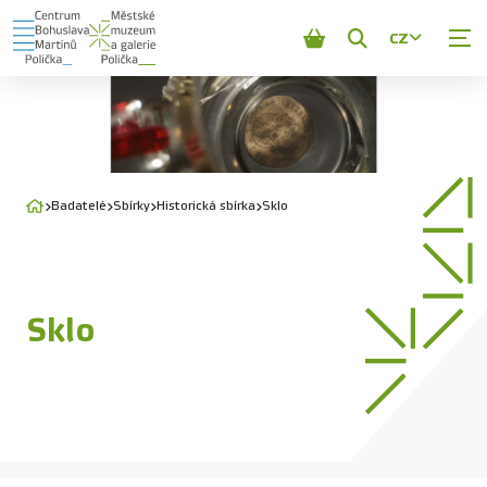
CZ
Zobrazit
vyhledávání
Badatelé
Sbírky
Historická sbírka
Sklo
Sklo