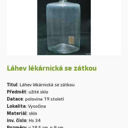
Láhev lékárnická se zátkou
Titul
: Láhev lékárnická se zátkou
Předmět
: užité sklo
Datace
: polovina 19.století
Lokalita
: Vysočina
Materiál
: sklo
inv. číslo
: Hs 34
Rozměry
: v.18,5 cm, p.9 cm